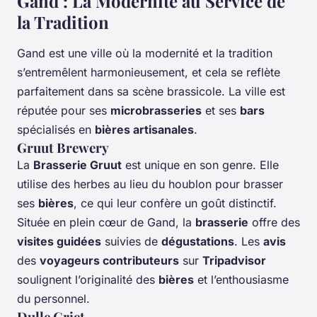
Gand : La Modernité au Service de
la Tradition
Gand est une ville où la modernité et la tradition
s’entremêlent harmonieusement, et cela se reflète
parfaitement dans sa scène brassicole. La ville est
réputée pour ses
microbrasseries
et ses
bars
spécialisés en
bières artisanales
.
Gruut Brewery
La
Brasserie Gruut
est unique en son genre. Elle
utilise des herbes au lieu du houblon pour brasser
ses
bières
, ce qui leur confère un goût distinctif.
Située en plein cœur de Gand, la
brasserie
offre des
visites guidées
suivies de
dégustations
. Les
avis
des
voyageurs contributeurs
sur
Tripadvisor
soulignent l’originalité des
bières
et l’enthousiasme
du personnel.
Dulle Griet